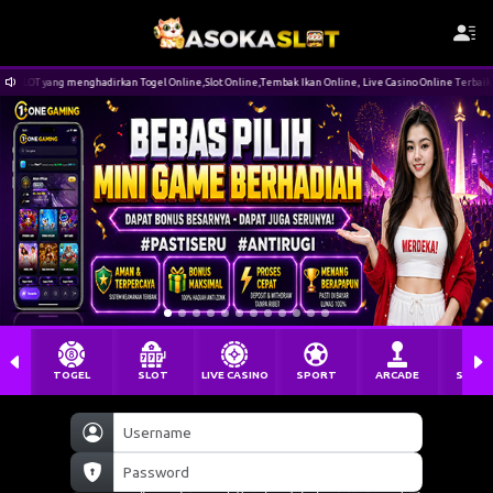
OT yang menghadirkan Togel Online,Slot Online,Tembak Ikan Online, Live Casino Online Terbaik dan T
TOGEL
SLOT
LIVE CASINO
SPORT
ARCADE
SABU