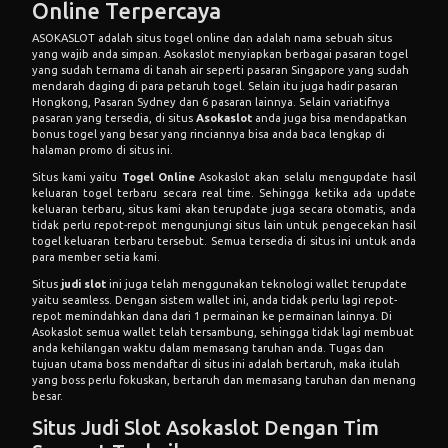
Online Terpercaya
ASOKASLOT adalah situs togel online dan adalah nama sebuah situs
yang wajib anda simpan. Asokaslot menyiapkan berbagai pasaran togel
yang sudah ternama di tanah air seperti pasaran Singapore yang sudah
mendarah daging di para petaruh togel. Selain itu juga hadir pasaran
Hongkong, Pasaran Sydney dan 6 pasaran lainnya. Selain variatifnya
pasaran yang tersedia, di situs
Asokaslot
anda juga bisa mendapatkan
bonus togel yang besar yang rinciannya bisa anda baca lengkap di
halaman promo
di situs ini.
Situs kami yaitu
Togel Online
Asokaslot akan selalu mengupdate hasil
keluaran togel terbaru secara real time. Sehingga ketika ada update
keluaran terbaru, situs kami akan terupdate juga secara otomatis, anda
tidak perlu repot-repot mengunjungi situs lain untuk pengecekan hasil
togel keluaran terbaru tersebut. Semua tersedia di situs ini untuk anda
para member setia kami.
Situs
judi slot
ini juga telah menggunakan teknologi wallet terupdate
yaitu seamless. Dengan sistem wallet ini, anda tidak perlu lagi repot-
repot memindahkan dana dari 1 permainan ke permainan lainnya. Di
Asokaslot semua wallet telah tersambung, sehingga tidak lagi membuat
anda kehilangan waktu dalam memasang taruhan anda. Tugas dan
tujuan utama boss mendaftar di situs ini adalah bertaruh, maka itulah
yang boss perlu fokuskan, bertaruh dan memasang taruhan dan menang
besar.
Situs Judi Slot Asokaslot Dengan Tim