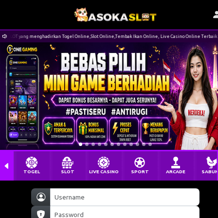
OT yang menghadirkan Togel Online,Slot Online,Tembak Ikan Online, Live Casino Online Terbaik dan 
TOGEL
SLOT
LIVE CASINO
SPORT
ARCADE
SABU