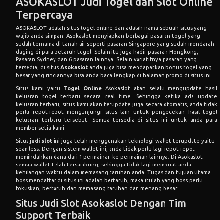
ASOKASLOT Judi Togel dan Slot Online
Terpercaya
ASOKASLOT adalah situs togel online dan adalah nama sebuah situs yang
wajib anda simpan. Asokaslot menyiapkan berbagai pasaran togel yang
sudah ternama di tanah air seperti pasaran Singapore yang sudah mendarah
daging di para petaruh togel. Selain itu juga hadir pasaran Hongkong,
Pasaran Sydney dan 6 pasaran lainnya. Selain variatifnya pasaran yang
tersedia, di situs
Asokaslot
anda juga bisa mendapatkan bonus togel yang
besar yang rinciannya bisa anda baca lengkap di
halaman promo
di situs ini.
Situs kami yaitu
Togel Online
Asokaslot akan selalu mengupdate hasil
keluaran togel terbaru secara real time. Sehingga ketika ada update
keluaran terbaru, situs kami akan terupdate juga secara otomatis, anda tidak
perlu repot-repot mengunjungi situs lain untuk pengecekan hasil togel
keluaran terbaru tersebut. Semua tersedia di situs ini untuk anda para
member setia kami.
Situs
judi slot
ini juga telah menggunakan teknologi wallet terupdate yaitu
seamless. Dengan sistem wallet ini, anda tidak perlu lagi repot-repot
memindahkan dana dari 1 permainan ke permainan lainnya. Di Asokaslot
semua wallet telah tersambung, sehingga tidak lagi membuat anda
kehilangan waktu dalam memasang taruhan anda. Tugas dan tujuan utama
boss mendaftar di situs ini adalah bertaruh, maka itulah yang boss perlu
fokuskan, bertaruh dan memasang taruhan dan menang besar.
Situs Judi Slot Asokaslot Dengan Tim
Support Terbaik