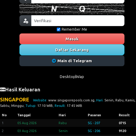
Remember Me
Masuk
Daftar Sekarang
Main di Telegram
Desktop
Wap
Hasil Keluaran
SINGAPORE
Website:
www.singaporepools.com.sg
, Hari:
Senin, Rabu, Kamis,
Sabtu, Minggu
, Tutup:
17:10 WIB
, Result:
17:45 WIB
No
Tanggal
Hari
Pasaran
Result
1
05 Aug 2026
Rabu
SG - 207
0715
2
03 Aug 2026
Senin
SG - 206
9120