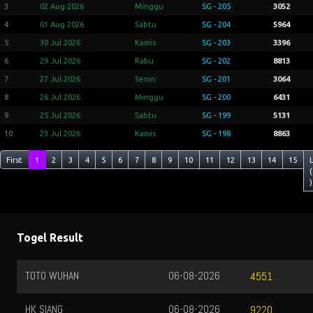
3
02 Aug 2026
Minggu
SG - 205
3052
4
01 Aug 2026
Sabtu
SG - 204
5964
5
30 Jul 2026
Kamis
SG - 203
3396
6
29 Jul 2026
Rabu
SG - 202
8813
7
27 Jul 2026
Senin
SG - 201
3064
8
26 Jul 2026
Minggu
SG - 200
6431
9
25 Jul 2026
Sabtu
SG - 199
5131
10
23 Jul 2026
Kamis
SG - 198
8863
First
1
2
3
4
5
6
7
8
9
10
11
12
13
14
15
(
)
Togel Result
TOTO WUHAN
06-08-2026
4551
HK SIANG
06-08-2026
9220