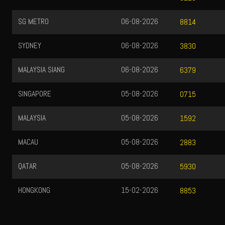
SG METRO
06-08-2026
8814
SYDNEY
06-08-2026
3830
MALAYSIA SIANG
06-08-2026
6379
SINGAPORE
05-08-2026
0715
MALAYSIA
05-08-2026
1592
MACAU
05-08-2026
2883
QATAR
05-08-2026
5930
HONGKONG
15-02-2026
8853